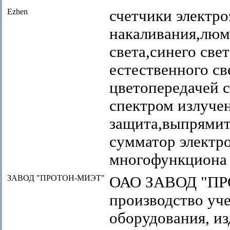
Ezhen
счетчики электр
накаливания,люм
света,синего свет
естественного св
цветопередачей 
спектром излучен
защита,выпрямит
сумматор электр
многофункциона
ЗАВОД "ПРОТОН-МИЭТ"
ОАО ЗАВОД "ПР
производство уч
оборудования, и