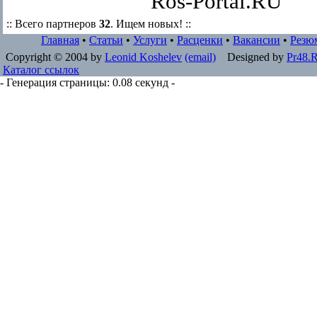
Ros-Portal.RU
:: Всего партнеров
32
. Ищем новых! ::
Главная
•
Статьи
•
Услуги
•
Расценки
•
Вакансии
•
Резю
Copyright © 2004 by
Leonid Koshelev
(email)
Designed by
Pr48.
Каталог ссылок
- Генерация страницы: 0.08 секунд -