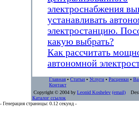
электроснабжения в
устанавливать автон
электростанцию. Пос
какую выбрать?
Как рассчитать мощн
автономной электрос
Главная
•
Статьи
•
Услуги
•
Расценки
•
Ва
Контакт
Copyright © 2004 by
Leonid Koshelev
(email)
Desi
Каталог ссылок
- Генерация страницы: 0.12 секунд -