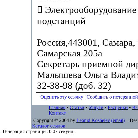
 Электрооборудование
подстанций
Россия,443001, Самара, 
Самарская 205а
Секретарь приемной ди
Малышева Ольга Влади
32-38-98 (доб. 32)
Оценить эту ссылку
|
Сообщить о потерянной
Главная
•
Статьи
•
Услуги
•
Расценки
•
Ва
Контакт
Copyright © 2004 by
Leonid Koshelev
(email)
Desi
Каталог ссылок
- Генерация страницы: 0.07 секунд -